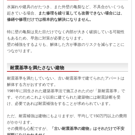
水漏れや建具のがたつき、また外壁の亀裂など、不具合がいくつも
起きている場合、
また修理を繰り返しても改善できない場合には、
修繕や修理だけでは根本的な解決になりません。
特に壁の亀裂は見た目だけでなく内部が大きく破損している可能性
もあるため、早急に対策が必要となります。
壁の補強をするよりも、解体した方が事故のリスクを減らすことに
つながります。
耐震基準を満たさない建物
耐震基準を満たしていない、古い耐震基準で建てられたアパートは
解体する方がおすすめです。
1981年に回生された建築基準法で施工されたのが「新耐震基準」で
す。そのためこれより以前に建てられた建築物には耐震診断を受
け、必要であれば耐震補強をすることが求められています。
ただ、耐震補強は建物にもよりますが、平均して150万円以上の費用
がかかります。
その費用も心配ですが、
「古い耐震基準の建物」はそれだけで不安
材料になりかねません。