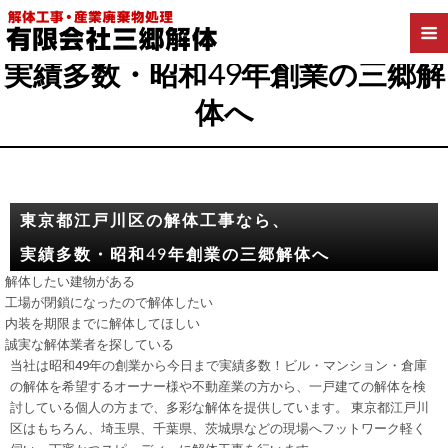
東京都江戸川区の解体工事なら、
実績多数・昭和49年創業の三郷解
体へ
東京都江戸川区の解体工事なら、
実績多数・昭和49年創業の三郷解体へ
解体したい建物がある
工場が閉鎖になったので解体したい
内装を期限までに解体してほしい
誠実な解体業者を探している
当社は昭和49年の創業から今日まで実績多数！
ビル・マンション・倉庫
の解体を希望するオーナー様や不動産業の方
から、一戸建ての解体を検
討している個人の方まで、多彩な解体を提供しています。
東京都江戸川
区はもちろん、埼玉県、千葉県、茨城県
などの現場へフットワーク軽く