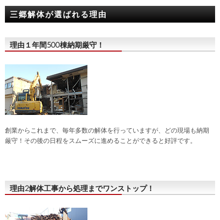
三郷解体が選ばれる理由
理由１
年間500棟
納期厳守！
創業からこれまで、毎年多数の解体を行っていますが、どの現場も納期
厳守！その後の日程をスムーズに進めることができると好評です。
理由2
解体工事から処理まで
ワンストップ！