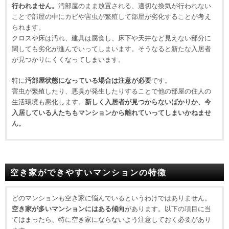
行われません。
汚部屋のまま放置される、適切な換気が行われない
ことで部屋の中にカビや害虫が繁殖して部屋が劣化することが考え
られます。
クロスや床は汚れ、建具は腐食し、床下や天井など見えない部分に
関しても劣化が進んでいってしまいます。そうなると新たな入居者
が見つかりにくくなってしまいます。
特に
汚部屋状態になっている場合は注意が必要
です。
害虫が繁殖したり、悪臭が発生したりすることで他の部屋の住人の
生活環境も悪化します。
新しく入居者が見つからないばかりか、今
入居している人たちもマンションから離れていってしまいかねませ
ん。
空き家ができやすいマンションの特徴
どのマンションも空き家に悩んでいるというわけではありません。
空き家が多いマンションにはある傾向
があります。以下の項目に当
てはまったら、特に空き家にならないよう注意しておく必要があり