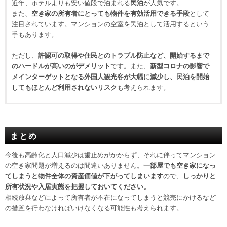
近年、ホテルよりも安い値段で泊まれる
民泊
が人気です。
また、
空き家の所有者にとっても物件を有効活用できる手段
として
注目されています。マンションの空室を民泊として活用するという
手もあります。
ただし、
許認可の取得や住民とのトラブル防止など、開始するまで
のハードルが高いのがデメリット
です。また、
新型コロナの影響で
メインターゲットとなる外国人観光客が大幅に減少し、民泊を開始
してもほとんど利用されないリスク
も考えられます。
まとめ
今後も高齢化と人口減少は歯止めがかからず、それに伴ってマンション
の空き家問題が増えるのは間違いありません。
一部屋でも空き家になっ
てしまうと物件全体の資産価値が下がってしまいます
ので、
しっかりと
所有状況や入居実態を把握しておいてください。
相続放棄などによって所有者が不在になってしまうと競売にかけるなど
の措置を行わなければいけなくなる可能性も考えられます。