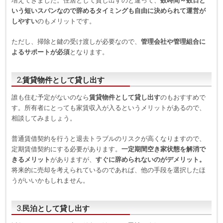
増えてきました。住居として貸し出すのと違って、
数時間～数日と
いう短いスパンなので辞めるタイミングも自由に決められて運営が
しやすい
のもメリットです。
ただし、掃除と鍵の受け渡しが必要なので、
管理会社や管理組合に
よるサポートが必須
となります。
2.賃貸物件として貸し出す
誰も住む予定がないのなら
賃貸物件として貸し出す
のもおすすめで
す。所有者にとっても家賃収入が入るというメリットがあるので、
相談してみましょう。
普通賃借契約を行うと退去トラブルのリスクが高くなりますので、
定期賃借契約にする必要があります。
一定期間空き家状態を解消で
きるメリット
がありますが、
すぐに辞められないのがデメリット。
将来的に売却を考えられているのであれば、他の手段を選択したほ
うがいいかもしれません。
3.民泊として貸し出す