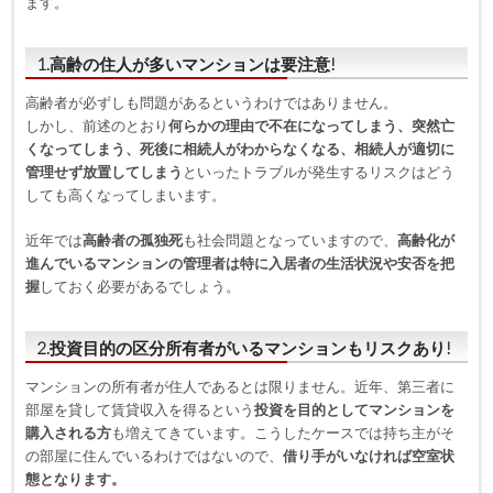
ます。
1.高齢の住人が多いマンションは要注意!
高齢者が必ずしも問題があるというわけではありません。
しかし、前述のとおり
何らかの理由で不在になってしまう、突然亡
くなってしまう、死後に相続人がわからなくなる、相続人が適切に
管理せず放置してしまう
といったトラブルが発生するリスクはどう
しても高くなってしまいます。
近年では
高齢者の孤独死
も社会問題となっていますので、
高齢化が
進んでいるマンションの管理者は特に入居者の生活状況や安否を把
握
しておく必要があるでしょう。
2.投資目的の区分所有者がいるマンションもリスクあり!
マンションの所有者が住人であるとは限りません。近年、第三者に
部屋を貸して賃貸収入を得るという
投資を目的としてマンションを
購入される方
も増えてきています。こうしたケースでは持ち主がそ
の部屋に住んでいるわけではないので、
借り手がいなければ空室状
態となります。