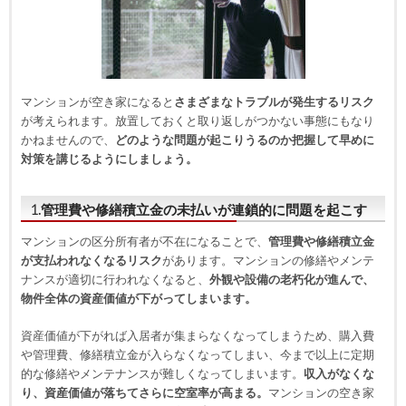
マンションが空き家になると
さまざまなトラブルが発生するリスク
が考えられます。放置しておくと取り返しがつかない事態にもなり
かねませんので、
どのような問題が起こりうるのか把握して早めに
対策を講じるようにしましょう。
1.管理費や修繕積立金の未払いが連鎖的に問題を起こす
マンションの区分所有者が不在になることで、
管理費や修繕積立金
が支払われなくなるリスク
があります。マンションの修繕やメンテ
ナンスが適切に行われなくなると、
外観や設備の老朽化が進んで、
物件全体の資産価値が下がってしまいます。
資産価値が下がれば入居者が集まらなくなってしまうため、購入費
や管理費、修繕積立金が入らなくなってしまい、今まで以上に定期
的な修繕やメンテナンスが難しくなってしまいます。
収入がなくな
り、資産価値が落ちてさらに空室率が高まる。
マンションの空き家