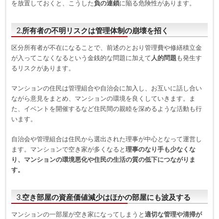
を放置しておくと、こうした
負の連鎖
に陥る危険性があります。
2.所有者の不明リスクは管理体制の崩壊を招く
区分所有者が不在になることで、前述のとおり管理費や修繕積立金
が入ってこなくなるという金銭的な問題に加えて
人的問題
も発生す
るリスクがあります。
マンションの住民は管理組合や自治会に加入し、お互いに話し合い
ながら意見をまとめ、マンションの環境を良くしていきます。ま
た、イベントを開催するなど住民間の親睦を深めるような活動も行
います。
自治会や管理組合は住民から選出された理事が中心となって運営し
ます。マンションで空き家が多くなると
理事のなり手も少なくな
り、マンションの環境悪化や住民の生活の質の低下につながりま
す。
3.空き部屋の資産価値減少はほかの部屋にも波及する
マンションの一部屋が空き家になってしまうと
適切な管理や清掃が