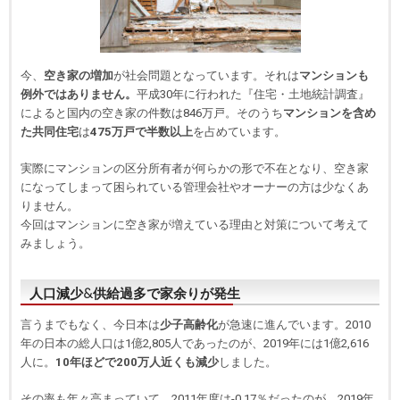
今、
空き家の増加
が社会問題となっています。それは
マンションも
例外ではありません。
平成30年に行われた『住宅・土地統計調査』
によると国内の空き家の件数は846万戸。そのうち
マンションを含め
た共同住宅
は
475万戸で半数以上
を占めています。
実際にマンションの区分所有者が何らかの形で不在となり、空き家
になってしまって困られている管理会社やオーナーの方は少なくあ
りません。
今回はマンションに空き家が増えている理由と対策について考えて
みましょう。
人口減少&供給過多で家余りが発生
言うまでもなく、今日本は
少子高齢化
が急速に進んでいます。2010
年の日本の総人口は1億2,805人であったのが、2019年には1億2,616
人に。
10年ほどで200万人近くも減少
しました。
その率も年々高まっていて、2011年度は-0.17％だったのが、2019年