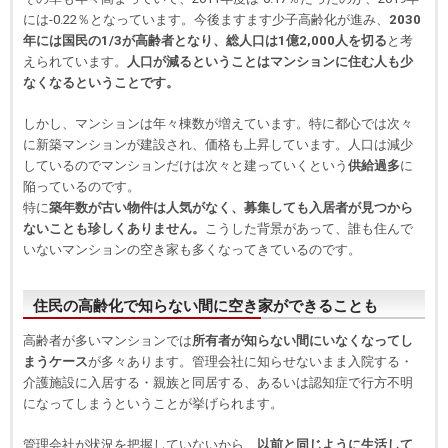
には-0.22％となっています。今後ますます少子高齢化が進み、
2030
年には国民の1/3が高齢者となり、総人口は1億2,000人を切る
と考
えられています。
人口が減るということはマンションに住む人も少
なくなるということです。
しかし、マンションは年々棟数が増えています。特に都心では次々
に新築マンションが建設され、価格も上昇しています。人口は減少
しているのでマンションだけは次々と建っていくという
供給過多
に
陥っているのです。
特に
築年数が古い物件は人気がなく、募集しても入居者が見つから
ないことも珍しくありません。
こうした背景があって、誰も住んで
いないマンションの空き家も多くなってきているのです。
住民の高齢化で知らない間に空き家ができることも
高齢者が多いマンションでは
所有者が知らない間にいなくなってし
まうケース
が多々あります。管理会社に知らせないまま入院する・
介護施設に入居する・親族と同居する、あるいは認知症で行方不明
になってしまうということが挙げられます。
管理会社が状況を把握していないから、
以前と同じように生活して