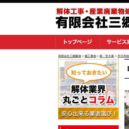
有限会社三郷解体
>
施工事例
>
家・空き家
>
市川市柏