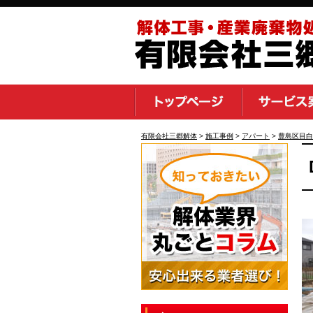
有限会社三郷解体
>
施工事例
>
アパート
>
豊島区目白