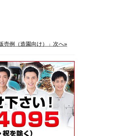
販売例（造園向け）」次へ»