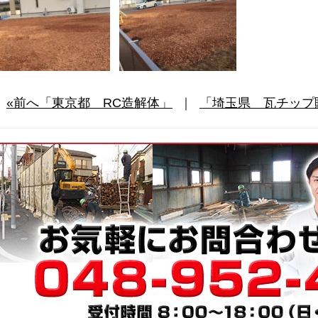
«前へ「東京都 RC造解体」
｜
「埼玉県 瓦チップ