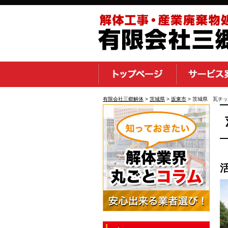
有限会社三郷解体
>
茨城県
>
坂東市
>
茨城県 瓦チッ