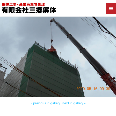
Back to 東京都 RC造解体
« previous in gallery
next in gallery »