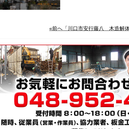
«前へ「川口市安行藤八 木造解