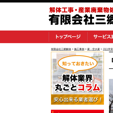
有限会社三郷解体
>
施工事例
>
家・空き家
>
川口市安