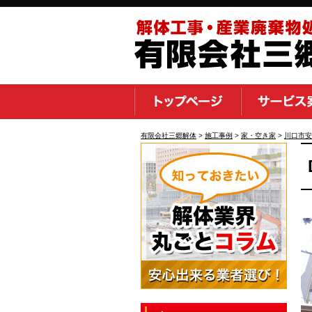
有限会社三郷解体
>
施工事例
>
家・空き家
>
川口市安