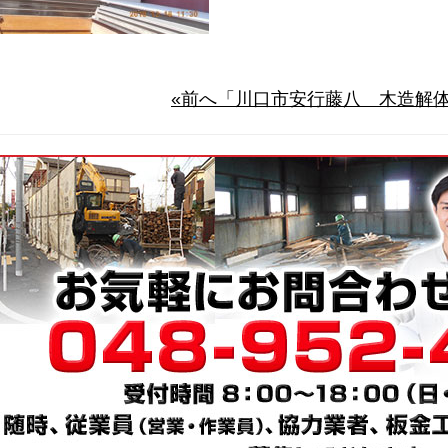
«前へ「川口市安行藤八 木造解