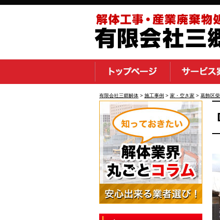
有限会社三郷解体
>
施工事例
>
家・空き家
>
葛飾区柴