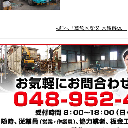
«前へ「葛飾区柴又 木造解体」