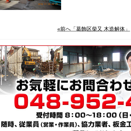
«前へ「葛飾区柴又 木造解体」