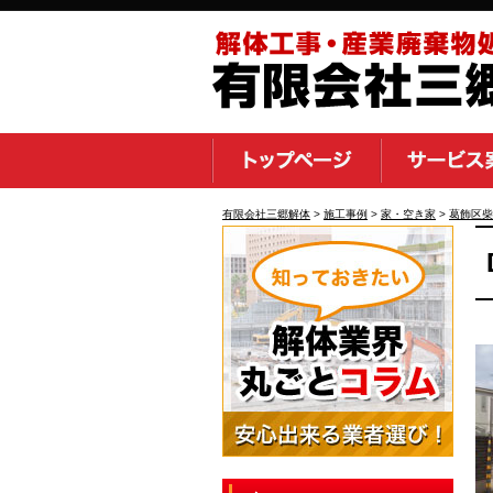
有限会社三郷解体
>
施工事例
>
家・空き家
>
葛飾区柴