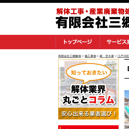
有限会社三郷解体
>
施工事例
>
家・空き家
>
江戸川区