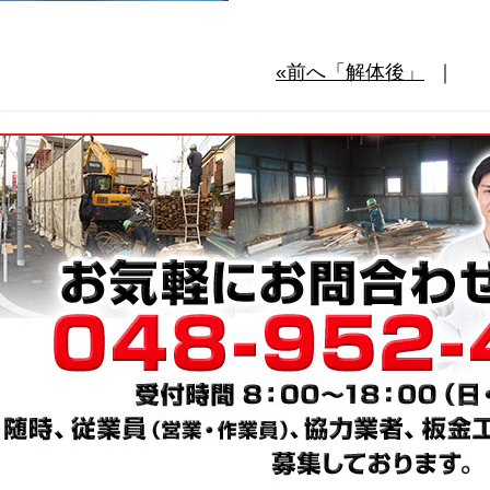
«前へ「解体後」
｜